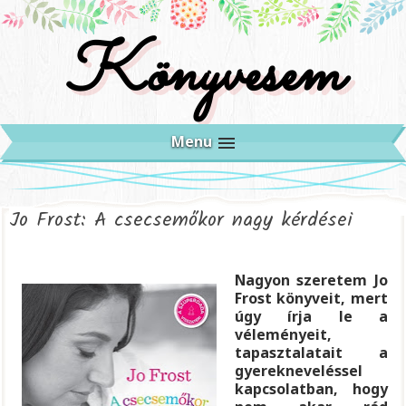
Könyvesem
Menu
Jo Frost: A ​csecsemőkor nagy kérdései
Nagyon szeretem Jo
Frost könyveit, mert
úgy írja le a
véleményeit,
tapasztalatait a
gyerekneveléssel
kapcsolatban, hogy