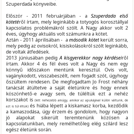
Szuperdada könyveibe.
Először - 2011 februárjában - a
Szuperdada első
köteté
ről írtam, mely leginkább a totyogós korosztállyal
kapcsolatos problémákról szólt. A Nagy akkor volt 2
éves, úgyhogy aktuális volt számunkra a kötet.
Aztán - 2011 áprilisában - a
második kötet
került sorra,
mely pedig az ovisokról, kisiskolásokról szólt leginkább,
de voltak átfedések.
2013 júniusában pedig
A kisgyerekkor nagy kérdései
ről
írtam. Akkor 4 és fél éves volt a Nagy és nem egy
könnyű időszakon mentünk keresztül. Ovis volt,
vagánykodott, visszabeszélt, nem fogadt szót, úgyhogy
őszültem rendesen. De megfogadtam Jo Frost néhány
tanácsát átültetve a saját életünkre és hogy ennek
köszönhető-e avagy sem, de túléltük ezt a nehéz
korszakot is
(lett nehezebb amúgy, amikor az apukájával külön váltunk, de
és hiába lépett a kiskamasz korba, kezdődik
azt is túl éltük)
a kamaszodása, úgy érzem és gondolom, hogy nagyon
jó alapokat sikerült teremtenünk közösen a
kapcsolatunkban, mely remélhetőleg elég szilárd lesz
egész életünk során.