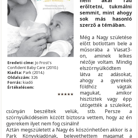
nem akar rád
erőltetni, tukmálni
semmit, mint ahogy
sok más hasonló
szerző a témában.
Még a Nagy születése
előtt botlottam bele a
műsorába a Viasat3-
on, aminek lelkes
nézője voltam. Mindig
Eredeti címe:
Jo Frost's
Confident Baby Care (2010.)
elszörnyülködtem
Kiadta:
Park (2014.)
látva az adásokat,
Oldalszám:
326
ahogy a gyerekek
Forrás:
kiadó
földhöz vágták
Értékelésem:
magukat, amikor
hisztiztek vagy épp
ütögették a szüleiket,
csúnyán beszéltek velük, stb. Persze a
szörnyülködéseim között biztosra vettem, hogy az én
gyerekem ilyet nem fog csinálni!
Aztán megszületett a Nagy és köszönhetően akkor is a
Park Könyvkiadónak, belevethettem magamat a