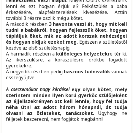
felkészülést veszi alapul.
Milyen szülők szeretnénk
lenni és ezt hogyan érjük el? Felkészülés a baba
érkezésére, alapfelszerelések kivesézése. Aztán
további 3 részre oszlik még a kötet.
A második részben
3 havonta veszi át, hogy mit kell
tudni a babákról, hogyan fejlesszük őket, hogyan
tápláljuk őket, mik az adott korszak nehézségei
és hogyan oldjuk ezeket meg.
Egészen a születéstől
kezdve az első születésnapig.
A harmadik részben a
különleges helyzetek
re tér ki.
Az ikerszülésre, a koraszülésre, örökbe fogadott
gyerekekre.
A negyedik részben pedig
hasznos tudnivalók
vannak
összegyűjtve.
A csecsemőkor nagy kérdései
egy olyan kötet, mely
szerintem minden ilyen korú gyerkőc szülőjeként
az éjjeliszekrényen ott kell lennie, hogy fel tudja
néha ütni az adott három hónapnál, át tudja
olvasni az ötleteket, tanácsokat.
Úgyhogy ne
féljetek beszerezni, nem fogjátok megbánni!