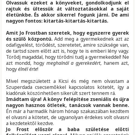
Olvassuk ezeket a könyveket, gondolkodjunk el
rajtuk és ültessük át változtatásokkal a saját
életünkbe. És akkor sikerrel fogunk járni. De ami
nagyon fontos: kitartás-kitartás-kitartás.
Amit Jo Frostban szeretek, hogy egyszerre gyerek
és szülő központú.
Add meg a gyermekednek azt az
odafigyelést, törődést, szeretetet, amire szüksége van,
de tartsd szem előtt azt is, hogy te is emberi lény vagy.
Törődj magaddal, hogy törődni tudj a gyermekeddel! Ne
azt mondd, hogy
meghalnál a gyerekedért
, hanem azt,
hogy
élnél érte
!
Mivel megszületett a Kicsi és még nem olvastam a
Szuperdada csecsemőkkel kapcsolatos kötetét, így a
kiadónak köszönhetően sikerült szert tennem rá.
Imádtam újra! A könyv felépítése zseniális és újra
nagyon hasznos ötletek, tanácsok vannak benne.
Én már a harmadik három hónap szakaszában kezdtem
el olvasni a kötetet, de ugyanolyan érdekes volt olvasni
a kezdetektől kezdve.
Jo Frost először a baba születése előtti