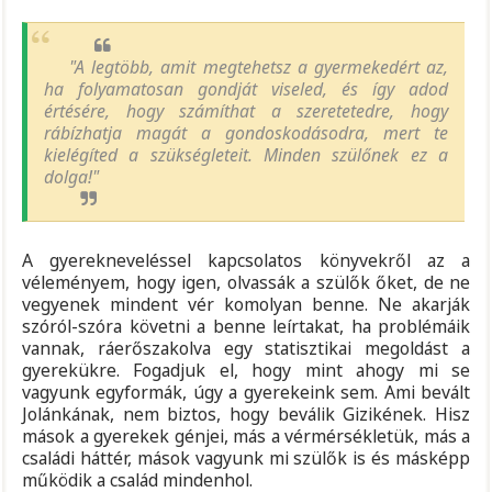
"A legtöbb, amit megtehetsz a gyermekedért az,
ha folyamatosan gondját viseled, és így adod
értésére, hogy számíthat a szeretetedre, hogy
rábízhatja magát a gondoskodásodra, mert te
kielégíted a szükségleteit. Minden szülőnek ez a
dolga!"
A gyerekneveléssel kapcsolatos könyvekről az a
véleményem, hogy igen, olvassák a szülők őket, de ne
vegyenek mindent vér komolyan benne. Ne akarják
szóról-szóra követni a benne leírtakat, ha problémáik
vannak, ráerőszakolva egy statisztikai megoldást a
gyerekükre. Fogadjuk el, hogy mint ahogy mi se
vagyunk egyformák, úgy a gyerekeink sem. Ami bevált
Jolánkának, nem biztos, hogy beválik Gizikének. Hisz
mások a gyerekek génjei, más a vérmérsékletük, más a
családi háttér, mások vagyunk mi szülők is és másképp
működik a család mindenhol.